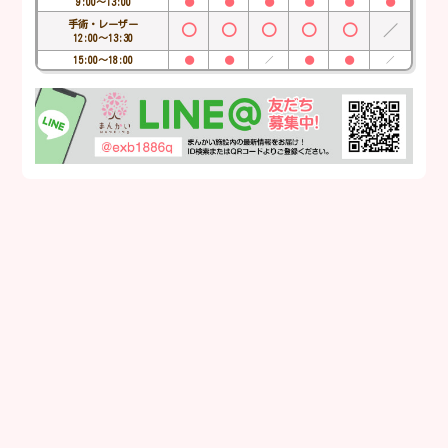
9:00～13:00
●
●
●
●
●
●
手術・レーザー
○
○
○
○
○
／
12:00～13:30
15:00～18:00
●
●
●
●
／
／