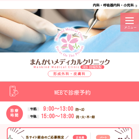
内科・呼吸器内科・小児科
三田市の ま
形成外科・皮膚科
WEBで診療予約
9:00～13:00
午前.
（月～土）
診療
15:00～18:00
時間
午後.
（月・火・木・金）